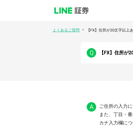
>
よくあるご質問
【FX】住所が20文字以
Q
【FX】住所が
A
ご住所の入力に
また、丁目・番