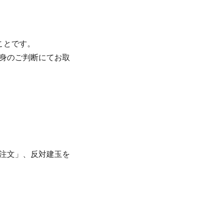
ことです。
身のご判断にてお取
規注文」、反対建玉を