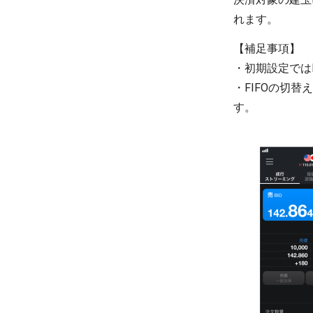
【補足事項】
・初期設定ではF
・FIFOの切
す。