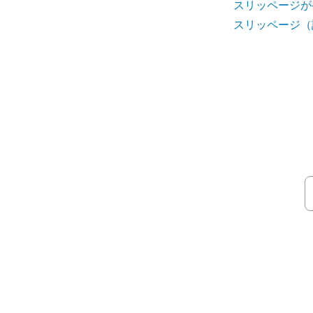
スリッページが
スリッページ（