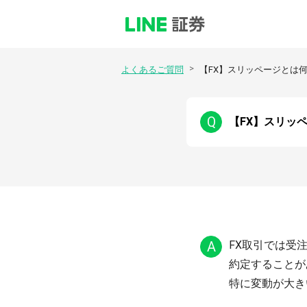
>
よくあるご質問
【FX】スリッページとは
Q
【FX】スリッ
A
FX取引では受
約定することが