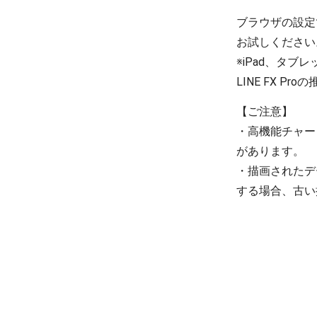
ブラウザの設定
お試しください
※iPad、タブレ
LINE FX Pr
【ご注意】

・高機能チャート
があります。

・描画されたデ