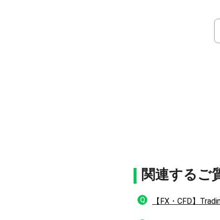
関連するご
Q
【FX・CFD】Tra